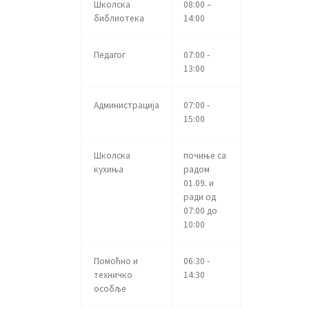
Школска
08:00 –
библиотека
14:00
Педагог
07:00 -
13:00
Администрација
07:00 -
15:00
Школска
почиње са
кухиња
радом
01.09. и
ради од
07:00 до
10:00
Помоћно и
06:30 -
техничко
14:30
особље