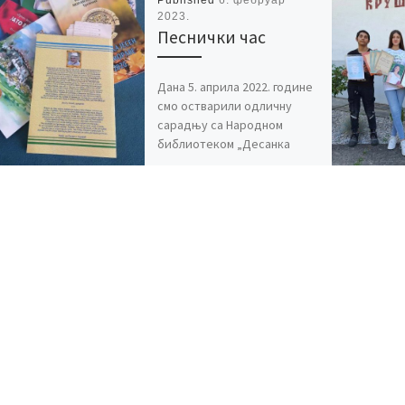
Published
6. фебруар
2023.
Песнички час
Дана 5. априла 2022. године
смо остварили одличну
сарадњу са Народном
библиотеком „Десанка
Максимовић“ из
Власотинца, кроз
активност којом је у нашој
[…]