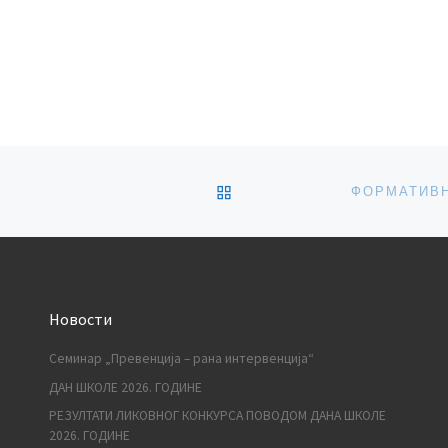
BACK TO POST LIST
Новости
Семинар „Превенција – рана интервенција“
ДАН ШКОЛЕ 2026. ГОДИНЕ
РЕЗУЛТАТИ ЛИКОВНОГ КОНКУРСА ПОВОДОМ ДАНА ШКОЛЕ
2026. ГОДИНЕ