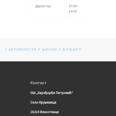
Директор
07:00 –
14:30
Post navigation
Previous post
АКТИВНОСТИ У ШКОЛИ У БОЉАРУ
Контакт
ОШ „Карађорђе Петровић“
Село Крушевица
16210 Власотинце