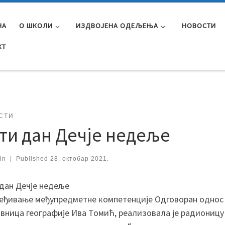
НА
О ШКОЛИ
ИЗДВОЈЕНА ОДЕЉЕЊА
НОВОСТИ
КТ
СТИ
ти дан Дечје недеље
in
|
Published
28. октобар 2021.
дан Дечје недеље
еђивање међупредметне компетенције Одговоран однос
вница географије Ива Томић, реализовала је радионицу с