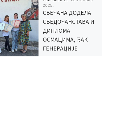
Published
25. септембар
2025.
СВЕЧАНА ДОДЕЛА
СВЕДОЧАНСТАВА И
ДИПЛОМА
ОСМАЦИМА, ЂАК
ГЕНЕРАЦИЈЕ
АНЂЕЛА
МАНОЈЛОВИЋ
Успешно смо завршили још
једну школску годину, а са
завршетком школске
године следи и опраштање
са још једном генерацијом
ученика наше школе. […]