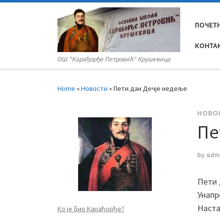
Skip to content
ПОЧЕТ
КОНТА
OШ "Карађорђе Петровић" Крушевица
Home
»
Новости
»
Пети дан Дечје недеље
НОВО
Пе
by
adm
Пети 
Унапр
Наста
Ко је био Карађорђе?