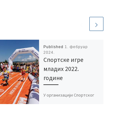
Published
1. фебруар
2024.
Спортске игре
младих 2022.
године
У организацији Спортског
савеза општине
Власотинце 9. јуна 2022.
године одржано је
такмичење ученика
основних школа под
називом „Дунав осигурање