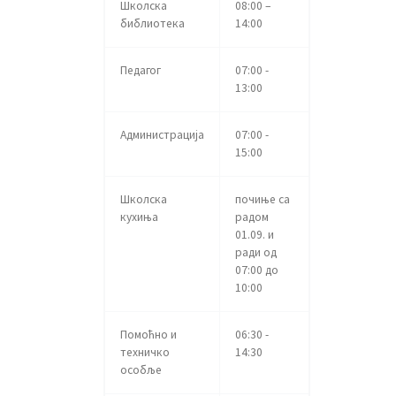
Школска
08:00 –
библиотека
14:00
Педагог
07:00 -
13:00
Администрација
07:00 -
15:00
Школска
почиње са
кухиња
радом
01.09. и
ради од
07:00 до
10:00
Помоћно и
06:30 -
техничко
14:30
особље