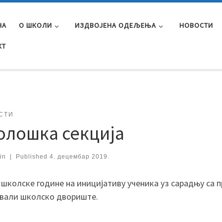
НА
О ШКОЛИ
ИЗДВОЈЕНА ОДЕЉЕЊА
НОВОСТИ
КТ
СТИ
олошка секција
in
|
Published
4. децембар 2019.
 школске године на иницијативу ученика уз сарадњу са
вали школско двориште.