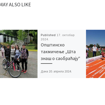
MAY ALSO LIKE
Published
17. октобар
2024.
Општинско
такмичење „Шта
знаш о саобраћају“
Дана 20. априла 2024.
године у ОШ „Вук Караџић“
у Тегошници одржано је
општинско такмичење „Шта
знаш о саобраћају“. Наши
осмаци Наталија […]