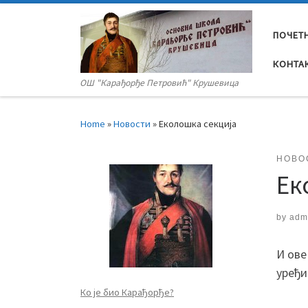
Skip to content
ПОЧЕТ
КОНТА
OШ "Карађорђе Петровић" Крушевица
Home
»
Новости
»
Еколошка секција
НОВО
Ек
by
adm
И ове
уређи
Ко је био Карађорђе?