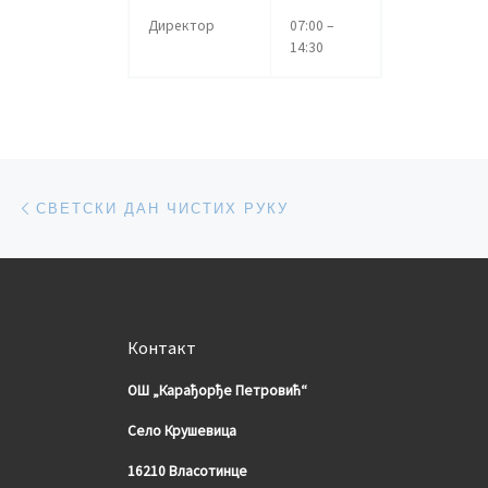
Директор
07:00 –
14:30
Post navigation
Previous post
СВЕТСКИ ДАН ЧИСТИХ РУКУ
Контакт
ОШ „Карађорђе Петровић“
Село Крушевица
16210 Власотинце