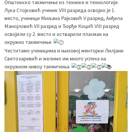
Општинско такмичење из технике и технологије.
Лука Стојковић ученик VIII разреда освојио је 1.
место, ученици Миљана Рајковић V разред, Анђела
Манојловић VII разред и Ђорђе Коцић VIII разред
освојили су 2. место и остварили пласман на
окружно такмичење.
Честитамо ученицима и њиховој менторки Лилјани
Светозаревић и желимо им много успеха на
окружном нивоу такмичења.