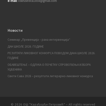
e
–
mail
:
oskrusevica1858@gmail.com
Новости
Семинар „Превенција – рана интервенција“
ДАН ШКОЛЕ 2026. ГОДИНЕ
РЕЗУЛТАТИ ЛИКОВНОГ КОНКУРСА ПОВОДОМ ДАНА ШКОЛЕ 2026.
ГОДИНЕ
ОБАВЕШТЕЊЕ – ОДЛУКА О ПОЧЕТКУ СПРОВОЂЕЊА ИЗБОРА
УЏБЕНИКА
Свети Сава 2026 – резултати литерарно-ликовног конкурса
© 2026
ОШ "Карађорђе Петровић"
– All rights reserved