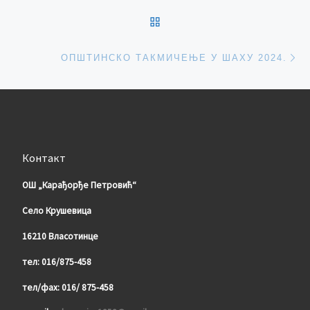
BACK TO POST LIST
Ne
ОПШТИНСКО ТАКМИЧЕЊЕ У ШАХУ 2024.
Контакт
ОШ „Карађорђе Петровић“
Село Крушевица
16210 Власотинце
тел: 016/875-458
тел/фа
x
: 016/ 875-458