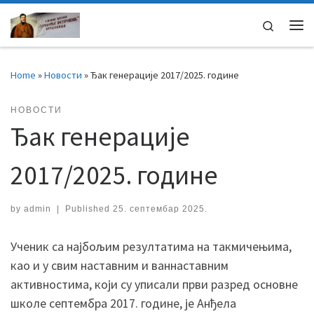
Skip to content
Search
Home
»
Новости
»
Ђак генерације 2017/2025. године
НОВОСТИ
Ђак генерације
2017/2025. године
by
admin
|
Published
25. септембар 2025.
Ученик са најбољим резултатима на такмичењима,
као и у свим наставним и ваннаставним
активностима, који су уписали први разред основне
школе септембра 2017. године, је Анђела