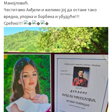
Манојловић.
Честитамо Анђели и желимо јој да остане тако
вредна, упорна и борбена и убудуће!!!
Срећно!!!