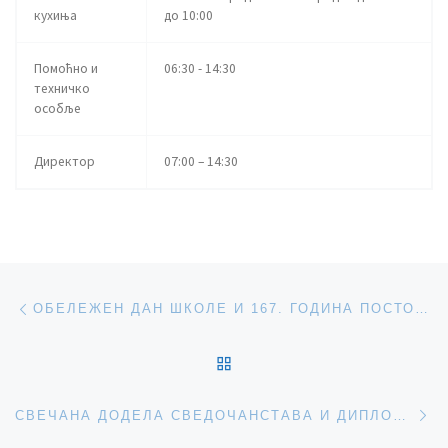
кухиња
до 10:00
Помоћно и
06:30 - 14:30
техничко
особље
Директор
07:00 – 14:30
Post navigation
Previous post
ОБЕЛЕЖЕН ДАН ШКОЛЕ И 167. ГОДИНА ПОСТОЈАЊА
BACK TO POST LIST
Ne
СВЕЧАНА ДОДЕЛА СВЕДОЧАНСТАВА И ДИПЛОМА ОСМАЦИМА, ЂАК ГЕНЕРАЦИЈЕ АНЂЕЛА МАНОЈЛОВИЋ