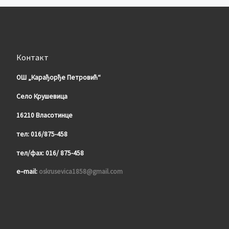
Контакт
ОШ „Карађорђе Петровић“
Село Крушевица
16210 Власотинце
тел: 016/875-458
тел/фа
x
: 016/ 875-458
e
–
mail
:
oskrusevica1858@gmail.com